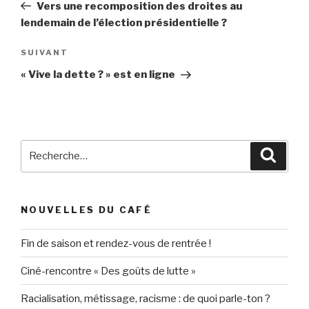
précédent
Vers une recomposition des droites au
l’article
lendemain
de l’élection présidentielle ?
Article
SUIVANT
suivant
« Vive la dette ? » est en ligne
Recherche
Reche
pour
:
NOUVELLES DU CAFÉ
Fin de saison et rendez-vous de rentrée !
Ciné-rencontre « Des goûts de lutte »
Racialisation, métissage, racisme : de quoi parle-ton ?