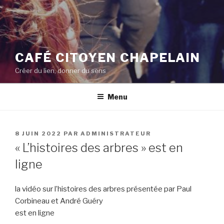
CAFÉ CITOYEN CHAPELAIN
Créer du lien, donner du sens
Menu
PUBLIÉ
8 JUIN 2022
PAR
ADMINISTRATEUR
LE
« L’histoires des arbres » est en
ligne
la vidéo sur l’histoires des arbres présentée par Paul
Corbineau et André Guéry
est en ligne