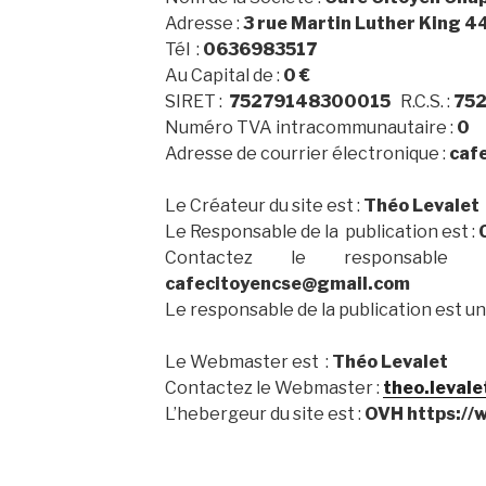
Adresse :
3 rue Martin Luther King 4
Tél :
0636983517
Au Capital de :
0 €
SIRET :
75279148300015
R.C.S. :
752
Numéro TVA intracommunautaire :
0
Adresse de courrier électronique :
caf
Le Créateur du site est :
Théo Levalet
Le Responsable de la publication est :
Contactez le responsable
cafecitoyencse@gmail.com
Le responsable de la publication est u
Le Webmaster est :
Théo Levalet
Contactez le Webmaster :
theo.leval
L’hebergeur du site est :
OVH https://