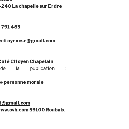
4240 La chapelle sur Erdre
 791 483
ecitoyencse@gmail.com
Café Citoyen Chapelain
 de la publication :
ne
personne morale
et@gmail.com
www.ovh.com 59100 Roubaix