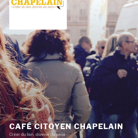
Aller
au
contenu
principal
CAFÉ CITOYEN CHAPELAIN
Créer du lien, donner du sens