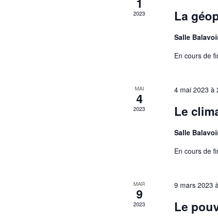
1
c
a
.
La géop
2023
h
r
c
Salle Balavo
a
h
En cours de fi
n
f
o
d
r
MAI
4 mai 2023 à
V
E
4
v
Le clim
i
2023
e
e
n
Salle Balavo
t
w
s
En cours de fi
s
b
y
N
K
MAR
9 mars 2023 
9
a
e
Le pouv
2023
y
v