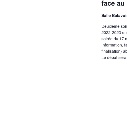
w
face au
i
o
r
Salle Balavo
g
d
Deuxième soir
a
.
2022-2023 en 
t
soirée du 17 
Information, f
i
finalisation) 
Le débat ser
o
n