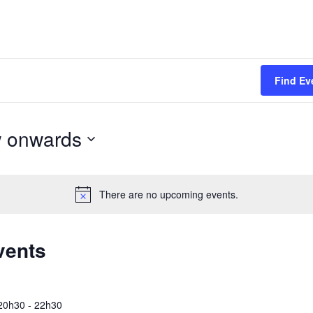
Find Ev
 onwards
There are no upcoming events.
vents
 20h30
-
22h30