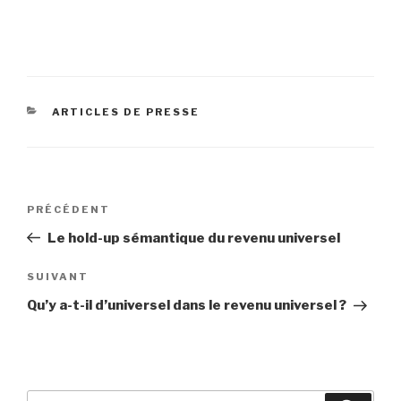
CATÉGORIES
ARTICLES DE PRESSE
Navigation
Article
PRÉCÉDENT
de
précédent
Le hold-up sémantique du revenu universel
l’article
Article
SUIVANT
suivant
Qu’y a-t-il d’universel dans le revenu universel ?
Recherche