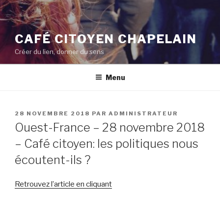
CAFÉ CITOYEN CHAPELAIN
Créer du lien, donner du sens
Menu
PUBLIÉ
28 NOVEMBRE 2018
PAR
ADMINISTRATEUR
LE
Ouest-France – 28 novembre 2018
– Café citoyen: les politiques nous
écoutent-ils ?
Retrouvez l’article en cliquant