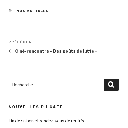
CATÉGORIES
NOS ARTICLES
Navigation
Article
PRÉCÉDENT
de
précédent
Ciné-rencontre « Des goûts de lutte »
l’article
Recherche
Reche
pour
:
NOUVELLES DU CAFÉ
Fin de saison et rendez-vous de rentrée !