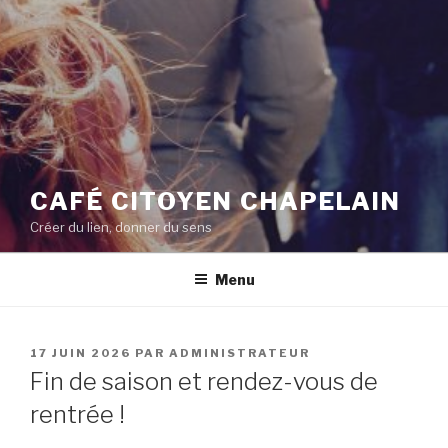
CAFÉ CITOYEN CHAPELAIN
Créer du lien, donner du sens
Menu
PUBLIÉ
17 JUIN 2026
PAR
ADMINISTRATEUR
LE
Fin de saison et rendez-vous de
rentrée !